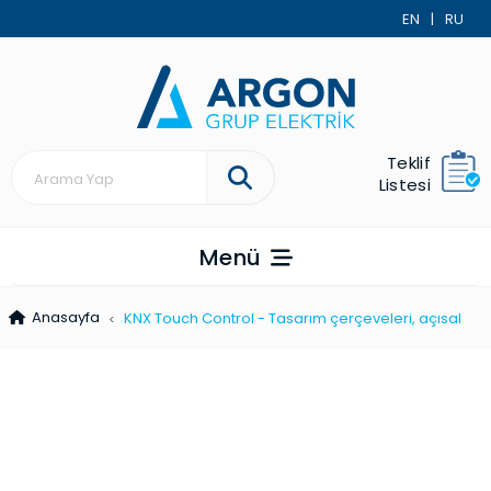
EN
|
RU
Teklif
Listesi
Menü
Anasayfa
KNX Touch Control - Tasarım çerçev­el­eri, açısal