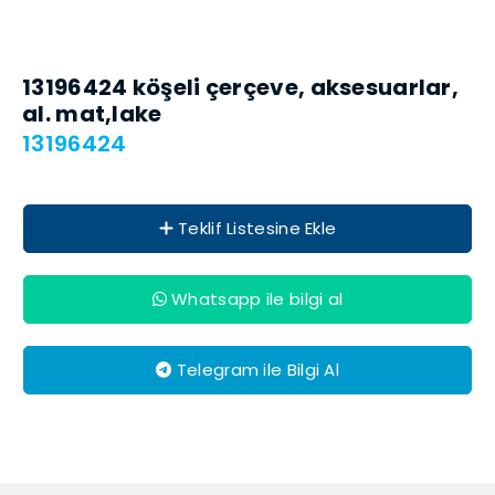
13196424 köşeli çerçeve, akse­suar­lar,
al. mat,lake
13196424
Teklif Listesine Ekle
Whatsapp ile bilgi al
Telegram ile Bilgi Al