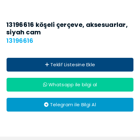
13196616 köşeli çerçeve, akse­suar­lar,
siyah cam
13196616
Teklif Listesine Ekle
Whatsapp ile bilgi al
Telegram ile Bilgi Al