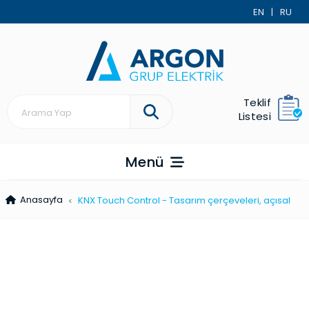
EN
|
RU
Teklif
Listesi
Menü
Anasayfa
KNX Touch Control - Tasarım çerçev­el­eri, açısal