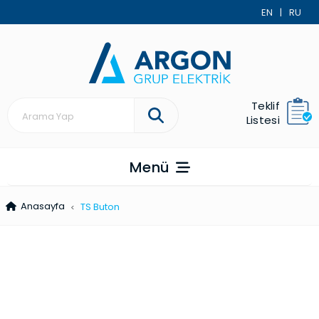
EN
|
RU
Teklif
Listesi
Menü
Anasayfa
TS Buton