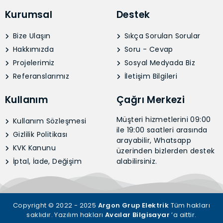
Kurumsal
Destek
Bize Ulaşın
Sıkça Sorulan Sorular
Hakkımızda
Soru - Cevap
Projelerimiz
Sosyal Medyada Biz
Referanslarımız
İletişim Bilgileri
Kullanım
Çağrı Merkezi
Müşteri hizmetlerini 09:00
Kullanım Sözleşmesi
ile 19:00 saatleri arasında
Gizlilik Politikası
arayabilir, Whatsapp
KVK Kanunu
üzerinden bizlerden destek
İptal, İade, Değişim
alabilirsiniz.
Copyright © 2022 - 2025
Argon Grup Elektrik
Tüm hakları
saklıdır. Yazılım hakları
Avcılar Bilgisayar
’a aittir.