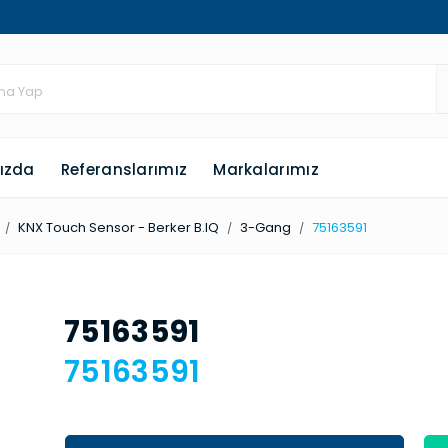
ızda
Referanslarımız
Markalarımız
KNX Touch Sensor - Berker B.IQ
3-Gang
75163591
75163591
75163591