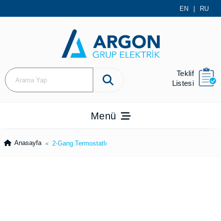
EN
|
RU
Teklif
Listesi
Menü
Anasayfa
2-Gang Termo­statlı