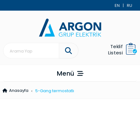
EN
|
RU
Teklif
Listesi
Menü
Anasayfa
5-Gang termo­statlı