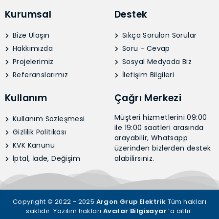
Kurumsal
Destek
Bize Ulaşın
Sıkça Sorulan Sorular
Hakkımızda
Soru - Cevap
Projelerimiz
Sosyal Medyada Biz
Referanslarımız
İletişim Bilgileri
Kullanım
Çağrı Merkezi
Müşteri hizmetlerini 09:00
Kullanım Sözleşmesi
ile 19:00 saatleri arasında
Gizlilik Politikası
arayabilir, Whatsapp
KVK Kanunu
üzerinden bizlerden destek
İptal, İade, Değişim
alabilirsiniz.
Copyright © 2022 - 2025
Argon Grup Elektrik
Tüm hakları
saklıdır. Yazılım hakları
Avcılar Bilgisayar
’a aittir.