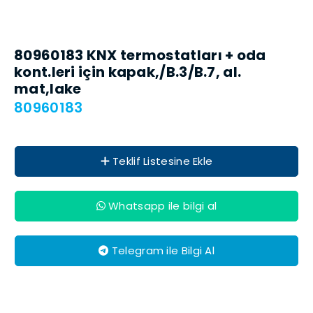
80960183 KNX termo­stat­ları + oda
kont.leri için kapak,/B.3/B.7, al.
mat,lake
80960183
Teklif Listesine Ekle
Whatsapp ile bilgi al
Telegram ile Bilgi Al