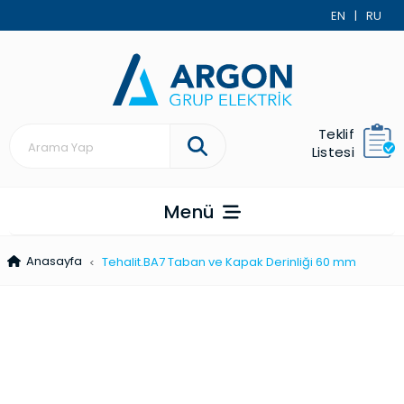
EN
|
RU
Teklif
Listesi
Menü
Anasayfa
Tehalit.BA7 Taban ve Kapak Derin­liği 60 mm