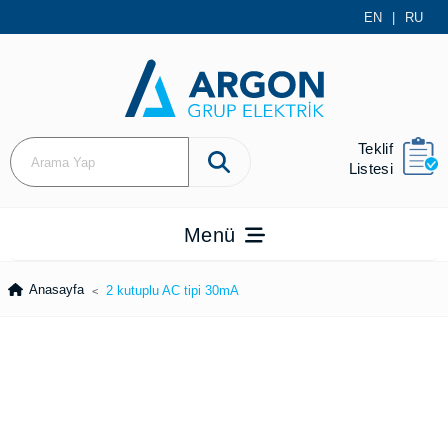
EN
|
RU
Teklif
Listesi
Menü
Anasayfa
2 kutuplu AC tipi 30mA