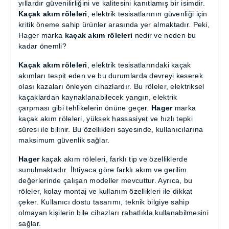
uzun yıllardır güvenilirliğini ve kalitesini kanıtlamış bir
isimdir.
Kaçak akım röleleri
, elektrik tesisatlarının
güvenliği için kritik öneme sahip ürünler arasında
yer almaktadır. Peki, Hager marka
kaçak akım
röleleri
nedir ve neden bu kadar önemli?
Kaçak akım röleleri
, elektrik tesisatlarındaki kaçak
akımları tespit eden ve bu durumlarda devreyi
keserek olası kazaları önleyen cihazlardır. Bu röleler,
elektriksel kaçaklardan kaynaklanabilecek yangın,
elektrik çarpması gibi tehlikelerin önüne geçer.
Hager
marka kaçak akım röleleri, yüksek hassasiyet
ve hızlı tepki süresi ile bilinir. Bu özellikleri sayesinde,
kullanıcılarına maksimum güvenlik sağlar.
Hager
kaçak akım röleleri, farklı tip ve özelliklerde
sunulmaktadır. İhtiyaca göre farklı akım ve gerilim
değerlerinde çalışan modeller mevcuttur. Ayrıca,
bu röleler, kolay montaj ve kullanım özellikleri ile
dikkat çeker. Kullanıcı dostu tasarımı, teknik bilgiye
sahip olmayan kişilerin bile cihazları rahatlıkla
kullanabilmesini sağlar.