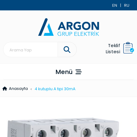
EN
|
RU
Teklif
Listesi
Menü
Anasayfa
4 kutuplu A tipi 30mA