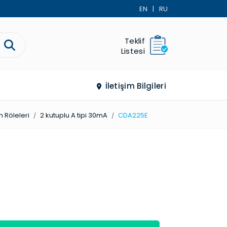
EN
|
RU
Teklif
Listesi
İletişim Bilgileri
 Röleleri
2 kutuplu A tipi 30mA
CDA225E