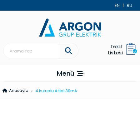
EN
|
RU
Teklif
Listesi
Menü
Anasayfa
4 kutuplu A tipi 30mA