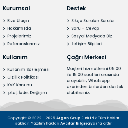
Kurumsal
Destek
Bize Ulaşın
Sıkça Sorulan Sorular
Hakkımızda
Soru - Cevap
Projelerimiz
Sosyal Medyada Biz
Referanslarımız
İletişim Bilgileri
Kullanım
Çağrı Merkezi
Müşteri hizmetlerini 09:00
Kullanım Sözleşmesi
ile 19:00 saatleri arasında
Gizlilik Politikası
arayabilir, Whatsapp
KVK Kanunu
üzerinden bizlerden destek
İptal, İade, Değişim
alabilirsiniz.
Copyright © 2022 - 2025
Argon Grup Elektrik
Tüm hakları
saklıdır. Yazılım hakları
Avcılar Bilgisayar
’a aittir.