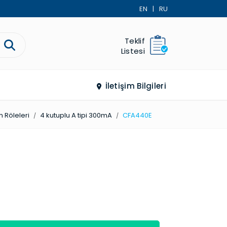
EN
|
RU
Teklif
Listesi
İletişim Bilgileri
 Röleleri
4 kutuplu A tipi 300mA
CFA440E