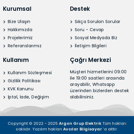
Kurumsal
Destek
Bize Ulaşın
Sıkça Sorulan Sorular
Hakkımızda
Soru - Cevap
Projelerimiz
Sosyal Medyada Biz
Referanslarımız
İletişim Bilgileri
Kullanım
Çağrı Merkezi
Müşteri hizmetlerini 09:00
Kullanım Sözleşmesi
ile 19:00 saatleri arasında
Gizlilik Politikası
arayabilir, Whatsapp
KVK Kanunu
üzerinden bizlerden destek
İptal, İade, Değişim
alabilirsiniz.
Copyright © 2022 - 2025
Argon Grup Elektrik
Tüm hakları
saklıdır. Yazılım hakları
Avcılar Bilgisayar
’a aittir.