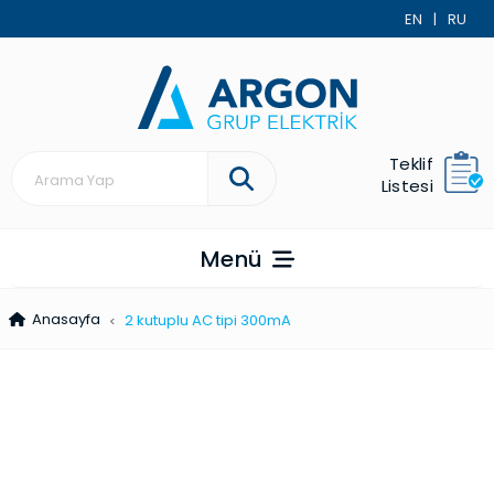
EN
|
RU
Teklif
Listesi
Menü
Anasayfa
2 kutuplu AC tipi 300mA