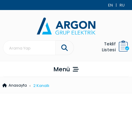
EN
|
RU
Teklif
Listesi
Menü
Anasayfa
2 Kanallı