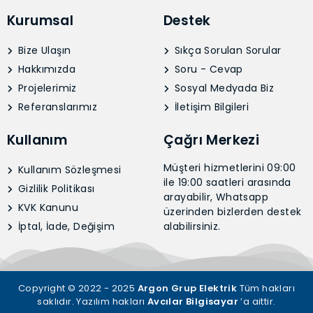
Kurumsal
Destek
Bize Ulaşın
Sıkça Sorulan Sorular
Hakkımızda
Soru - Cevap
Projelerimiz
Sosyal Medyada Biz
Referanslarımız
İletişim Bilgileri
Kullanım
Çağrı Merkezi
Müşteri hizmetlerini 09:00
Kullanım Sözleşmesi
ile 19:00 saatleri arasında
Gizlilik Politikası
arayabilir, Whatsapp
KVK Kanunu
üzerinden bizlerden destek
İptal, İade, Değişim
alabilirsiniz.
Copyright © 2022 - 2025
Argon Grup Elektrik
Tüm hakları
saklıdır. Yazılım hakları
Avcılar Bilgisayar
’a aittir.