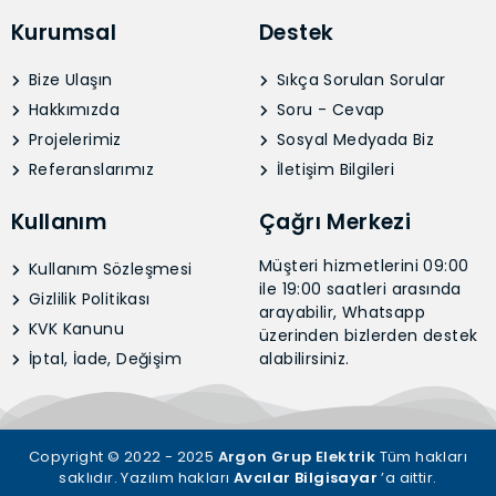
Kurumsal
Destek
Bize Ulaşın
Sıkça Sorulan Sorular
Hakkımızda
Soru - Cevap
Projelerimiz
Sosyal Medyada Biz
Referanslarımız
İletişim Bilgileri
Kullanım
Çağrı Merkezi
Müşteri hizmetlerini 09:00
Kullanım Sözleşmesi
ile 19:00 saatleri arasında
Gizlilik Politikası
arayabilir, Whatsapp
KVK Kanunu
üzerinden bizlerden destek
İptal, İade, Değişim
alabilirsiniz.
Copyright © 2022 - 2025
Argon Grup Elektrik
Tüm hakları
saklıdır. Yazılım hakları
Avcılar Bilgisayar
’a aittir.