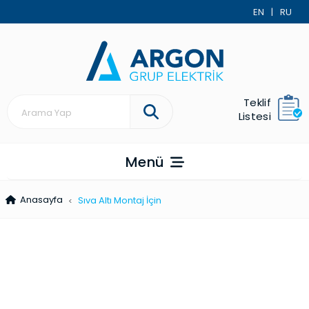
EN
|
RU
Teklif
Listesi
Menü
Anasayfa
Sıva Altı Montaj İçin