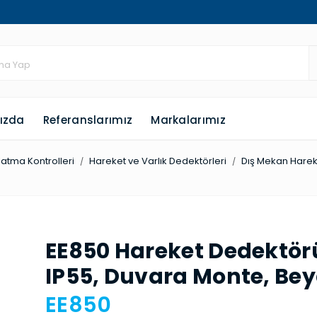
ızda
Referanslarımız
Markalarımız
latma Kontrolleri
Hareket ve Varlık Dedektörleri
Dış Mekan Hareke
EE850 Hareket Dedek­tör
IP55, Duvara Monte, Be
EE850