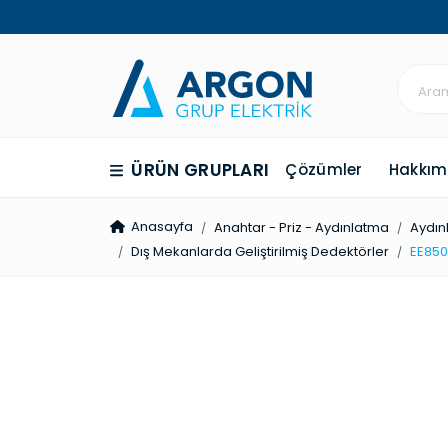
ÜRÜN GRUPLARI
Çözümler
Hakkım
Anasayfa
Anahtar - Priz - Aydınlatma
Aydın
Dış Mekan­larda Geliştir­ilmiş Dedek­törler
EE850