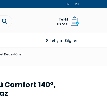
EN
|
RU
Teklif
Listesi
İletişim Bilgileri
t Dedek­törleri
ü Comfort 140°,
yaz