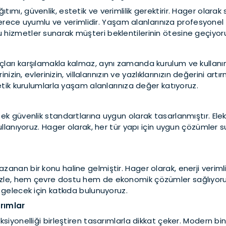
ımı, güvenlik, estetik ve verimlilik gerektirir. Hager olarak
on derece uyumlu ve verimlidir. Yaşam alanlarınıza profesyonel
 hizmetler sunarak müşteri beklentilerinin ötesine geçiyor
çları karşılamakla kalmaz, aynı zamanda kurulum ve kullanım 
rinizin, evlerinizin, villalarınızın ve yazlıklarınızın değerini
tetik kurulumlarla yaşam alanlarınıza değer katıyoruz.
ksek güvenlik standartlarına uygun olarak tasarlanmıştır. El
kullanıyoruz. Hager olarak, her tür yapı için uygun çözümler 
anan bir konu haline gelmiştir. Hager olarak, enerji verimlil
izle, hem çevre dostu hem de ekonomik çözümler sağlıyoruz
r gelecek için katkıda bulunuyoruz.
arımlar
iyonelliği birleştiren tasarımlarla dikkat çeker. Modern binalar,