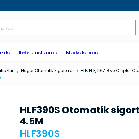
ızda
Referanslarımız
Markalarımız
hazları
Hager Otomatik Sigortalar
HLE, HLF, 10kA B ve C Tipler O
0S
HLF390S Otomatik sigort
4.5M
HLF390S