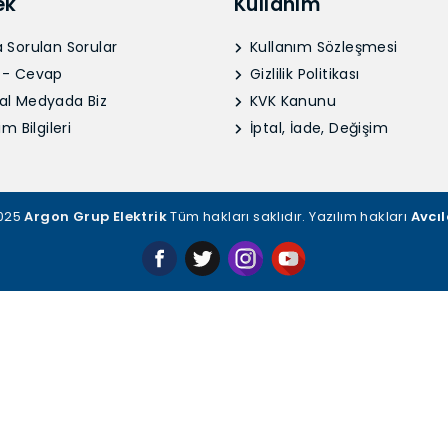
ek
Kullanım
 Sorulan Sorular
Kullanım Sözleşmesi
 - Cevap
Gizlilik Politikası
al Medyada Biz
KVK Kanunu
im Bilgileri
İptal, İade, Değişim
2025
Argon Grup Elektrik
Tüm hakları saklıdır. Yazılım hakları
Avcıl