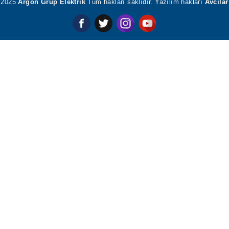
 Sorulan Sorular
Kullanım Sözleşmesi
 - Cevap
Gizlilik Politikası
al Medyada Biz
KVK Kanunu
im Bilgileri
İptal, İade, Değişim
2025
Argon Grup Elektrik
Tüm hakları saklıdır. Yazılım hakları
Avcıl