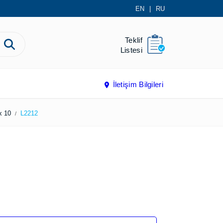
EN
|
RU
Teklif
Listesi
İletişim Bilgileri
lı VK-Flex 10
L2212