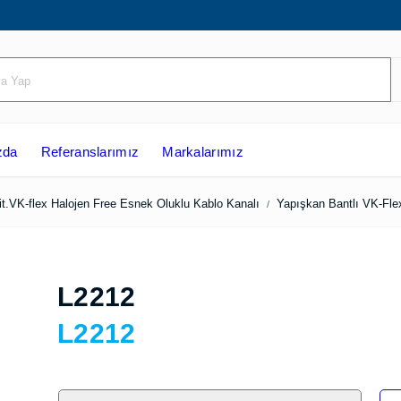
ızda
Referanslarımız
Markalarımız
Tehalit.VK-flex Halojen Free Esnek Oluklu Kablo Kanalı
Yapışkan Bant
L2212
L2212