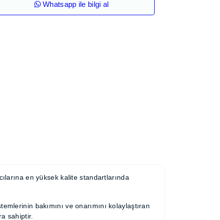
Whatsapp ile bilgi al
ger
, kullanıcılarına en yüksek kalite
ıcılar
dır.
elektrik sistemlerinin bakımını ve onarımını
dan yüksek standartlara sahiptir.