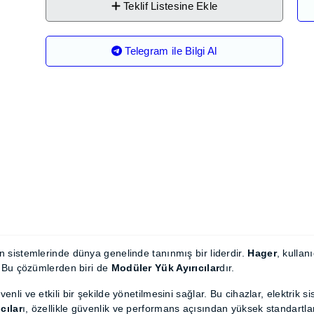
Teklif Listesine Ekle
Telegram ile Bilgi Al
syon sistemlerinde dünya genelinde tanınmış bir liderdir.
Ha
mler sunmayı amaçlar. Bu çözümlerden biri de
Modüler Yük Ayır
n güvenli ve etkili bir şekilde yönetilmesini sağlar. Bu cihazlar, 
odüler Yük Ayırıcılar
ı, özellikle güvenlik ve performans açısın