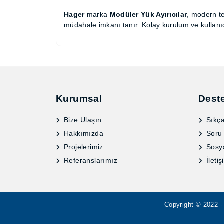
Hager
marka
Modüler Yük Ayırıcılar
, moder
hızlı müdahale imkanı tanır. Kolay kurulum v
idealdir.
Kurumsal
Dest
Bize Ulaşın
Sıkça
Hakkımızda
Soru
Projelerimiz
Sosy
Referanslarımız
İletiş
Copyright © 2022 - 