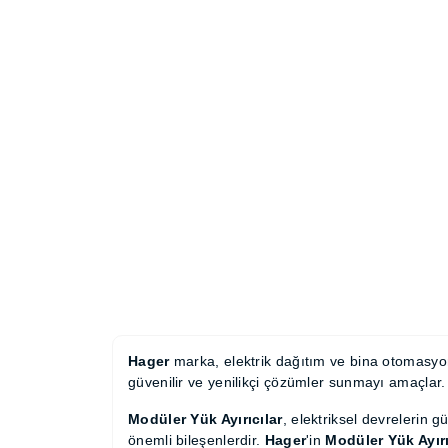
Hager
marka, elektrik dağıtım ve bina otoma
standartlarında güvenilir ve yenilikçi çözü
Modüler Yük Ayırıcılar
, elektriksel devreleri
kolaylaştıran önemli bileşenlerdir.
Hager
'in
M