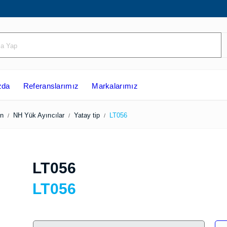
ızda
Referanslarımız
Markalarımız
zasyon
NH Yük Ayırıcılar
Yatay tip
LT056
LT056
LT056