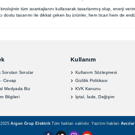
n teknolojinin tüm avantajlarını kullanarak tasarlanmış olup, ene
e kullanıcı dostu tasarımı ile dikkat çeken bu ürünler, hem tic
ek
Kullanım
 Sorulan Sorular
Kullanım Sözleşmesi
 - Cevap
Gizlilik Politikası
al Medyada Biz
KVK Kanunu
im Bilgileri
İptal, İade, Değişim
2025
Argon Grup Elektrik
Tüm hakları saklıdır. Yazılım hakları
Avcıl