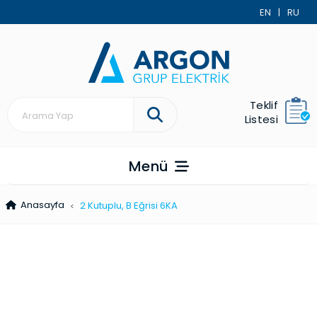
EN
|
RU
Teklif
Listesi
Menü
Anasayfa
2 Kutuplu, B Eğrisi 6KA