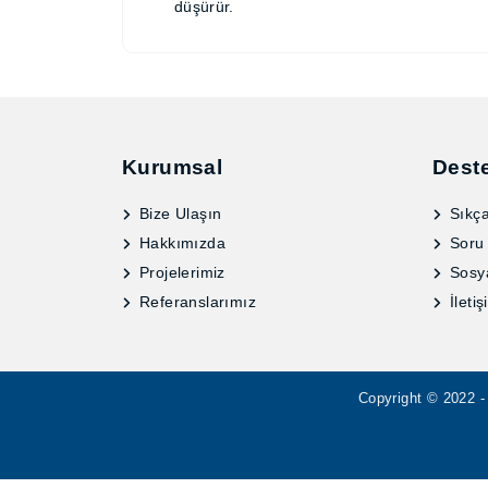
engelleyerek maliyetleri düşürür.
Kurumsal
Dest
Bize Ulaşın
Sıkça
Hakkımızda
Soru
Projelerimiz
Sosy
Referanslarımız
İletiş
Copyright © 2022 - 