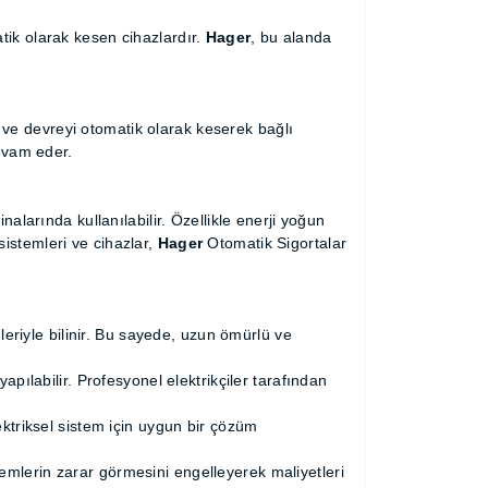
şını otomatik olarak kesen cihazlardır.
Hager
,
 tespit eder ve devreyi otomatik olarak
 bir şekilde çalışmaya devam eder.
 kamu binalarında kullanılabilir. Özellikle
, prizler, aydınlatma sistemleri ve cihazlar,
lar
ürünleriyle bilinir. Bu sayede, uzun
 bakım yapılabilir. Profesyonel elektrikçiler
 türlü elektriksel sistem için uygun bir
az ve sistemlerin zarar görmesini