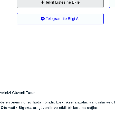
Teklif Listesine Ekle
Telegram ile Bilgi Al
 ve İşyerinizi Güvenli Tutun
erinde en önemli unsurlardan biridir. Elektriksel arızalar, yangı
in
Hager
markalı
Otomatik Sigortalar
, güvenilir ve etkili bir 