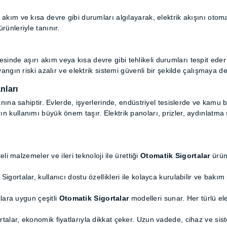
 aşırı akım ve kısa devre gibi durumları algılayarak, elektrik akı
ik Sigortalar
ürünleriyle tanınır.
ır?
ik devresinde aşırı akım veya kısa devre gibi tehlikeli durumları
ller. Bu sayede, yangın riski azalır ve elektrik sistemi güvenli
Alanları
alanına sahiptir. Evlerde, işyerlerinde, endüstriyel tesislerde ve
omatik Sigortaların kullanımı büyük önem taşır. Elektrik panoları
arı
aliteli malzemeler ve ileri teknoloji ile ürettiği
Otomatik Sigorta
 Sigortalar, kullanıcı dostu özellikleri ile kolayca kurulabilir ve
tiyaçlara uygun çeşitli
Otomatik Sigortalar
modelleri sunar. Her
gortalar, ekonomik fiyatlarıyla dikkat çeker. Uzun vadede, cih