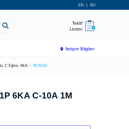
EN
|
RU
Teklif
Listesi
İletişim Bilgileri
r
1 Kutuplu, C Eğrisi, 6KA
MCN110
 1P 6KA C-10A 1M