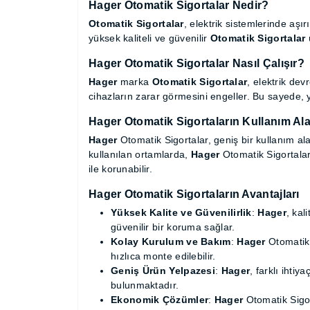
Hager
Otomatik Sigortalar Nedir?
Otomatik Sigortalar
, elektrik sistemlerinde
bu alanda yüksek kaliteli ve güvenilir
Otomat
Hager
Otomatik Sigortalar Nasıl Çalış
Hager
marka
Otomatik Sigortalar
, elektr
keserek bağlı cihazların zarar görmesini enge
Hager
Otomatik Sigortaların Kullanım 
Hager
Otomatik Sigortalar, geniş bir kullanım 
enerji yoğun kullanılan ortamlarda,
Hager
Ot
Hager
Otomatik Sigortalar ile korunabilir.
Hager
Otomatik Sigortaların Avantajl
Yüksek Kalite ve Güvenilirlik
:
Hager
, k
ömürlü ve güvenilir bir koruma sağlar.
Kolay Kurulum ve Bakım
:
Hager
Otomatik
tarafından hızlıca monte edilebilir.
Geniş Ürün Yelpazesi
:
Hager
, farklı ih
çözüm bulunmaktadır.
Ekonomik Çözümler
:
Hager
Otomatik Si