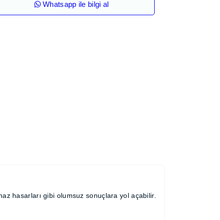
Whatsapp ile bilgi al
nlar ve cihaz hasarları gibi olumsuz sonuçlara
koruma sağlar.