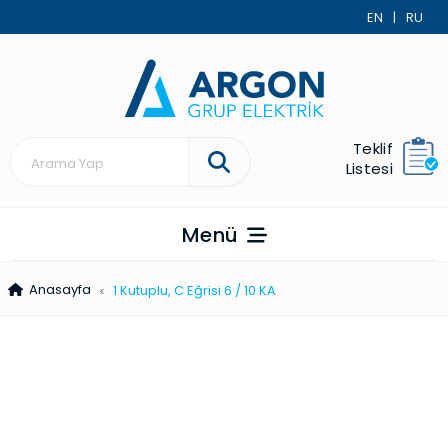
EN
|
RU
Teklif
Listesi
Menü
Anasayfa
1 Kutuplu, C Eğrisi 6 / 10 KA