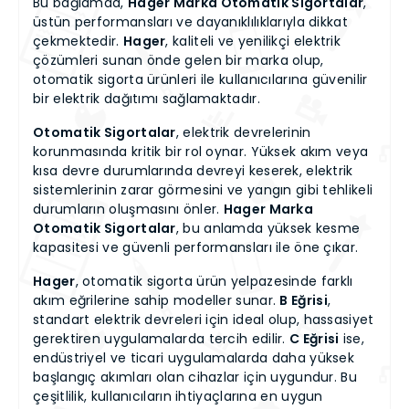
Bu bağlamda,
Hager Marka Otomatik Sigortalar
,
üstün performansları ve dayanıklılıklarıyla dikkat
çekmektedir.
Hager
, kaliteli ve yenilikçi elektrik
çözümleri sunan önde gelen bir marka olup,
otomatik sigorta ürünleri ile kullanıcılarına güvenilir
bir elektrik dağıtımı sağlamaktadır.
Otomatik Sigortalar
, elektrik devrelerinin
korunmasında kritik bir rol oynar. Yüksek akım veya
kısa devre durumlarında devreyi keserek, elektrik
sistemlerinin zarar görmesini ve yangın gibi tehlikeli
durumların oluşmasını önler.
Hager Marka
Otomatik Sigortalar
, bu anlamda yüksek kesme
kapasitesi ve güvenli performansları ile öne çıkar.
Hager
, otomatik sigorta ürün yelpazesinde farklı
akım eğrilerine sahip modeller sunar.
B Eğrisi
,
standart elektrik devreleri için ideal olup, hassasiyet
gerektiren uygulamalarda tercih edilir.
C Eğrisi
ise,
endüstriyel ve ticari uygulamalarda daha yüksek
başlangıç akımları olan cihazlar için uygundur. Bu
çeşitlilik, kullanıcıların ihtiyaçlarına en uygun