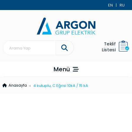
EN
|
RU
Teklif
Listesi
Menü
Anasayfa
4 kutuplu, C Eğrisi 10kA / 15 kA