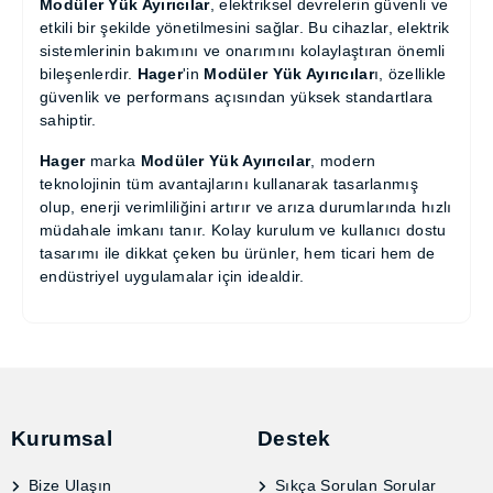
SBN325
SBN325
Teklif Listesine Ekle
Whatsapp ile bilgi al
Telegram ile Bilgi Al
Hager
marka, elektrik dağıtım ve bina otomasyon
sistemlerinde dünya genelinde tanınmış bir liderdir.