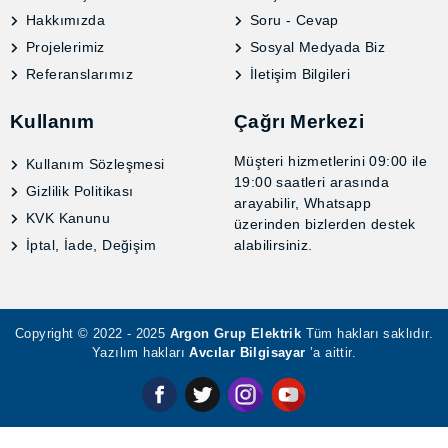
Hager
, kullanıcılarına en yüksek kalite
standartlarında güvenilir ve yenilikçi çözümler
sunmayı amaçlar. Bu çözümlerden biri de
Modüler
Yük Ayırıcılar
dır.
Modüler Yük Ayırıcılar
, elektriksel devrelerin güvenli
ve etkili bir şekilde yönetilmesini sağlar. Bu cihazlar,
elektrik sistemlerinin bakımını ve onarımını
kolaylaştıran önemli bileşenlerdir.
Hager
'in
Modüler
Yük Ayırıcılar
ı, özellikle güvenlik ve performans
açısından yüksek standartlara sahiptir.
Hager
marka
Modüler Yük Ayırıcılar
, modern
teknolojinin tüm avantajlarını kullanarak
tasarlanmış olup, enerji verimliliğini artırır ve arıza
durumlarında hızlı müdahale imkanı tanır. Kolay
kurulum ve kullanıcı dostu tasarımı ile dikkat çeken
bu ürünler, hem ticari hem de endüstriyel
uygulamalar için idealdir.