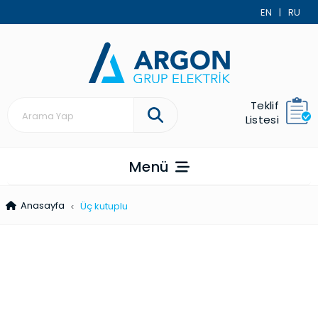
EN
|
RU
Teklif
Listesi
Menü
Anasayfa
Üç kutuplu