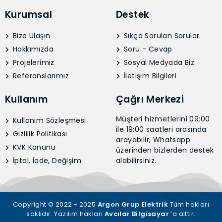
Kurumsal
Destek
Bize Ulaşın
Sıkça Sorulan Sorular
Hakkımızda
Soru - Cevap
Projelerimiz
Sosyal Medyada Biz
Referanslarımız
İletişim Bilgileri
Kullanım
Çağrı Merkezi
Müşteri hizmetlerini 09:00
Kullanım Sözleşmesi
ile 19:00 saatleri arasında
Gizlilik Politikası
arayabilir, Whatsapp
KVK Kanunu
üzerinden bizlerden destek
İptal, İade, Değişim
alabilirsiniz.
Copyright © 2022 - 2025
Argon Grup Elektrik
Tüm hakları
saklıdır. Yazılım hakları
Avcılar Bilgisayar
’a aittir.