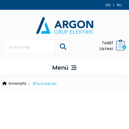
EN
|
RU
Teklif
Listesi
Menü
Anasayfa
10'lu Kontrolü