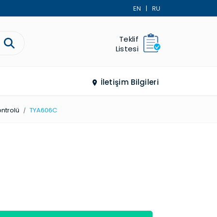
EN
|
RU
Teklif
Listesi
İletişim Bilgileri
ontrolü
TYA606C