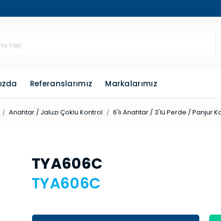
ızda
Referanslarımız
Markalarımız
Anahtar / Jaluzi Çoklu Kontrol
6'lı Anahtar / 3'lü Perde / Panjur K
TYA606C
TYA606C