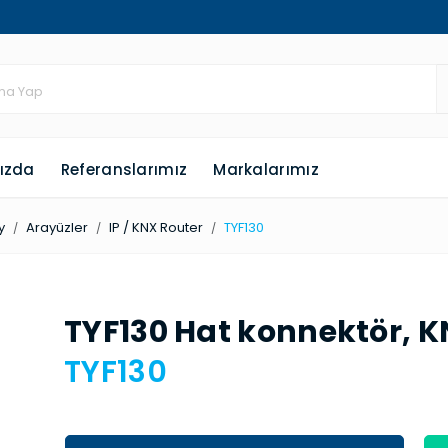
ızda
Referanslarımız
Markalarımız
y
Arayüzler
IP / KNX Router
TYF130
TYF130 Hat konnek­tör, 
TYF130