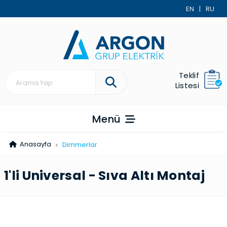
EN
|
RU
Teklif
Listesi
Menü
Anasayfa
Dimmerlar
1'li Universal - Sıva Altı Montaj