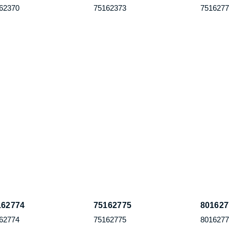
62370
75162373
751627
162774
75162775
80162
62774
75162775
801627
162774
80162773
62774
80162773
ek
Kullanım