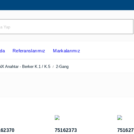
ızda
Referanslarımız
Markalarımız
KNX Anahtar - Berker K.1 / K.5
2-Gang
162370
75162373
75162