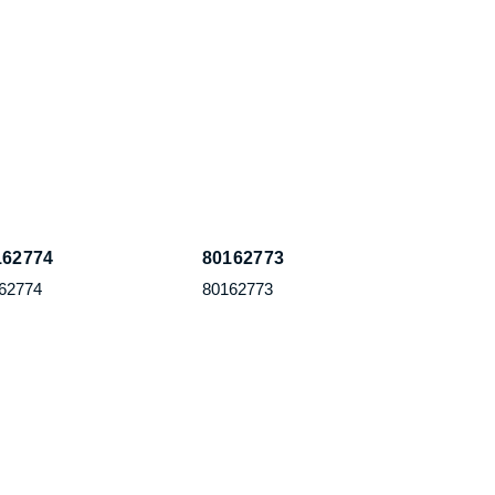
 Sorulan Sorular
Kullanım Sözleşmesi
 - Cevap
Gizlilik Politikası
al Medyada Biz
KVK Kanunu
im Bilgileri
İptal, İade, Değişim
2025
Argon Grup Elektrik
Tüm hakları saklıdır. Yazılım hakları
Avcıl