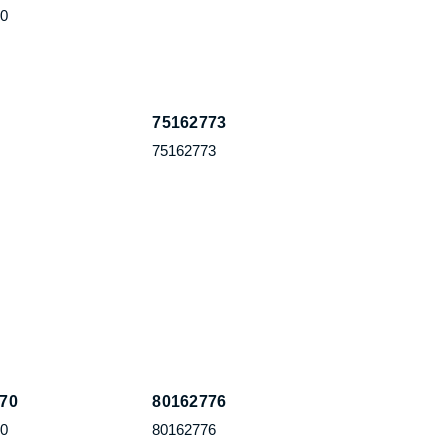
70
75162773
770
80162776
70
80162776
Çağrı Merkezi