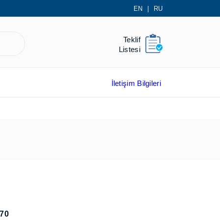
EN
|
RU
Teklif
Listesi
İletişim Bilgileri
770
75162773