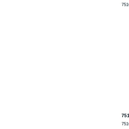
751
75
751
80
801
Kurumsal
Dest