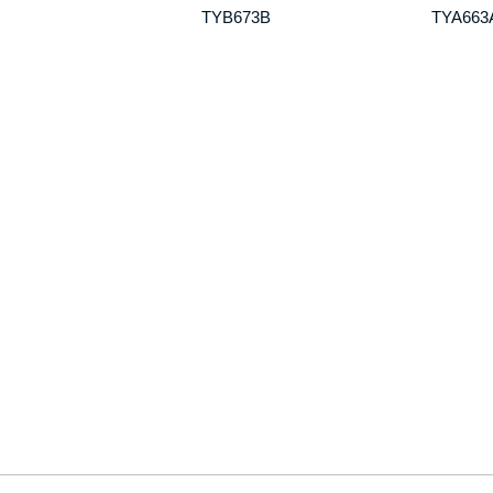
TYB673B
TYA663