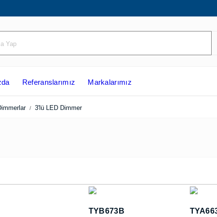
ızda
Referanslarımız
Markalarımız
Dimmerlar
3'lü LED Dimmer
TYB673B
TYA66