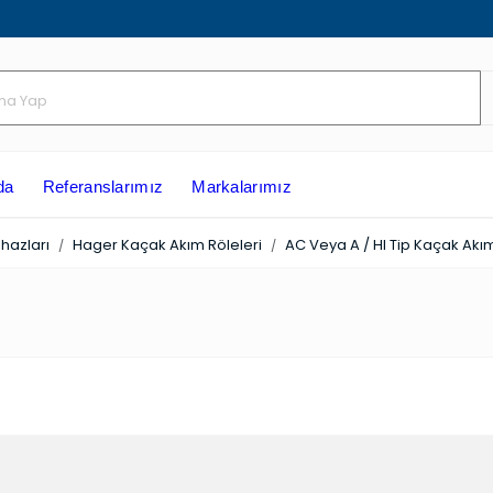
ızda
Referanslarımız
Markalarımız
hazları
Hager Kaçak Akım Röleleri
AC Veya A / HI Tip Kaçak Akım
A