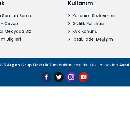
ek
Kullanım
 Sorulan Sorular
Kullanım Sözleşmesi
 - Cevap
Gizlilik Politikası
al Medyada Biz
KVK Kanunu
im Bilgileri
İptal, İade, Değişim
2025
Argon Grup Elektrik
Tüm hakları saklıdır. Yazılım hakları
Avcıl