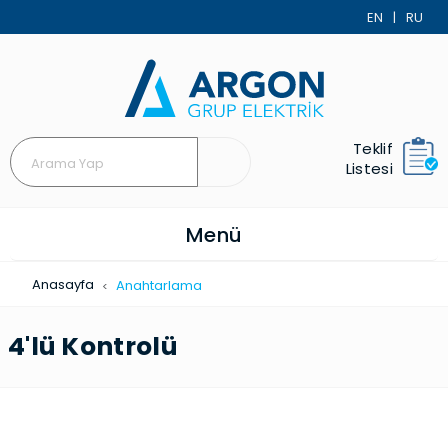
EN
|
RU
Teklif
Listesi
Menü
Anasayfa
Anahtar­lama
4'lü Kontrolü