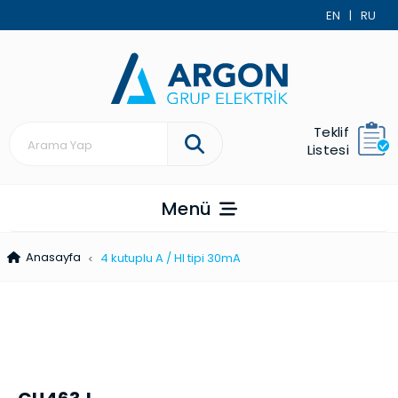
EN
|
RU
Teklif
Listesi
Menü
Anasayfa
4 kutuplu A / HI tipi 30mA