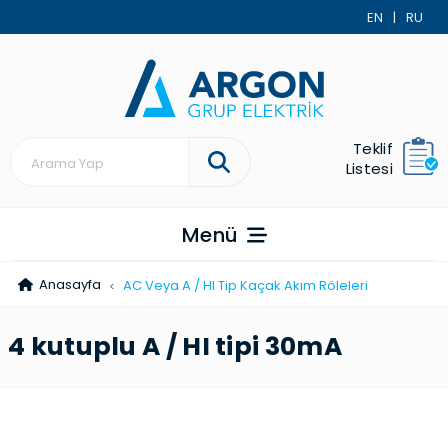
EN
|
RU
Teklif
Listesi
Menü
Anasayfa
AC Veya A / HI Tip Kaçak Akım Röleleri
4 kutuplu A / HI tipi 30mA