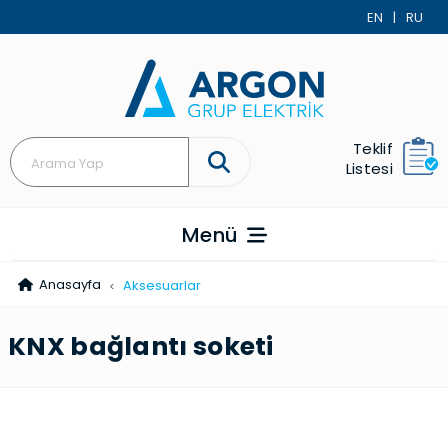
EN
|
RU
Teklif
Listesi
Menü
Anasayfa
Akse­suarlar
KNX bağlantı soketi