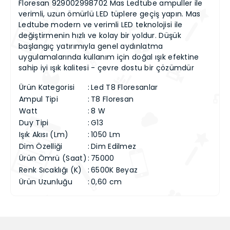
Floresan 929002998702 Mas Ledtube ampuller ile
verimli, uzun ömürlü LED tüplere geçiş yapın. Mas
Ledtube modern ve verimli LED teknolojisi ile
değiştirmenin hızlı ve kolay bir yoldur. Düşük
başlangıç yatırımıyla genel aydınlatma
uygulamalarında kullanım için doğal ışık efektine
sahip iyi ışık kalitesi - çevre dostu bir çözümdür
Ürün Kategorisi
:
Led T8 Floresanlar
Ampul Tipi
:
T8 Floresan
Watt
:
8 W
Duy Tipi
:
G13
Işık Akısı (Lm)
:
1050 Lm
Dim Özelliği
:
Dim Edilmez
Ürün Ömrü (Saat)
:
75000
Renk Sıcaklığı (K)
:
6500K Beyaz
Ürün Uzunluğu
:
0,60 cm