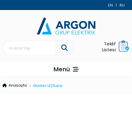
EN
|
RU
Teklif
Listesi
Menü
Anasayfa
Master LEDtube