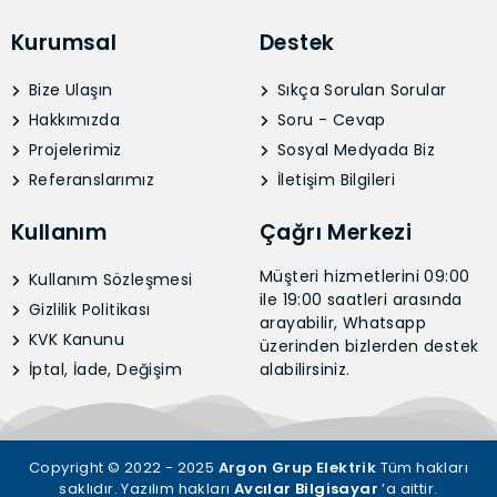
Kurumsal
Destek
Bize Ulaşın
Sıkça Sorulan Sorular
Hakkımızda
Soru - Cevap
Projelerimiz
Sosyal Medyada Biz
Referanslarımız
İletişim Bilgileri
Kullanım
Çağrı Merkezi
Müşteri hizmetlerini 09:00
Kullanım Sözleşmesi
ile 19:00 saatleri arasında
Gizlilik Politikası
arayabilir, Whatsapp
KVK Kanunu
üzerinden bizlerden destek
İptal, İade, Değişim
alabilirsiniz.
Copyright © 2022 - 2025
Argon Grup Elektrik
Tüm hakları
saklıdır. Yazılım hakları
Avcılar Bilgisayar
’a aittir.