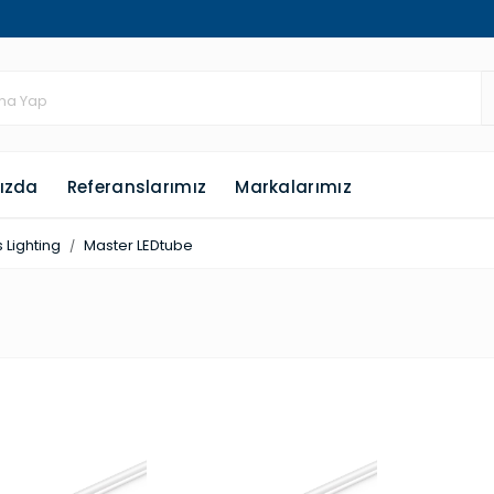
ızda
Referanslarımız
Markalarımız
s Lighting
Master LEDtube