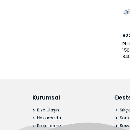
82
Phi
15
84
Kurumsal
Dest
Bize Ulaşın
Sıkça
Hakkımızda
Soru
Projelerimiz
Sosy