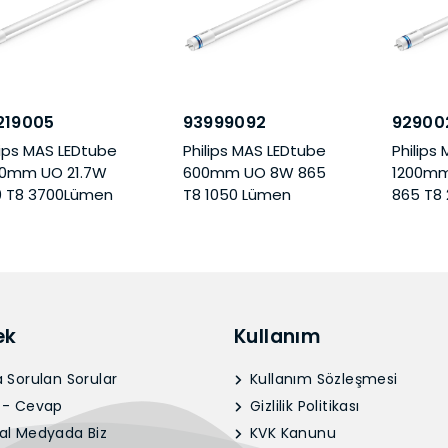
219005
93999092
92900
lips MAS LEDtube
Philips MAS LEDtube
Philips
00mm UO 21.7W
600mm UO 8W 865
1200mm
0 T8 3700Lümen
T8 1050 Lümen
865 T8
ek
Kullanım
 Sorulan Sorular
Kullanım Sözleşmesi
 - Cevap
Gizlilik Politikası
al Medyada Biz
KVK Kanunu