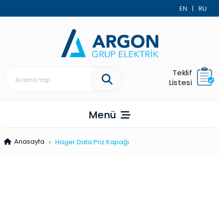
EN
|
RU
Teklif
Listesi
Menü
Anasayfa
Hager Data Priz Kapağı