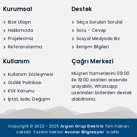
Kurumsal
Destek
Bize Ulaşın
Sıkça Sorulan Sorular
Hakkımızda
Soru - Cevap
Projelerimiz
Sosyal Medyada Biz
Referanslarımız
İletişim Bilgileri
Kullanım
Çağrı Merkezi
Müşteri hizmetlerini 09:00
Kullanım Sözleşmesi
ile 19:00 saatleri arasında
Gizlilik Politikası
arayabilir, Whatsapp
KVK Kanunu
üzerinden bizlerden destek
İptal, İade, Değişim
alabilirsiniz.
Copyright © 2022 - 2025
Argon Grup Elektrik
Tüm hakları
saklıdır. Yazılım hakları
Avcılar Bilgisayar
’a aittir.