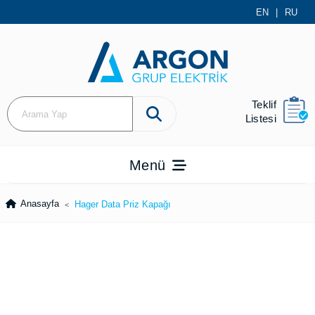
EN
|
RU
Teklif
Listesi
Menü
Anasayfa
Hager Data Priz Kapağı